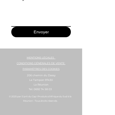
Envoyer
MENTIONS LÉGALES
CONDITIONS GÉNÉRALES DE VENTE
PARAMÈTRES DES COOKIES
206 chemin du Dassy
Le Tampon 97430
La Réunion
Tel:
0692 74 58 03
© 2025 par S'prit du Cap l Produits d'Afrique du Sud à la
Réunion - Tous droits réservés.