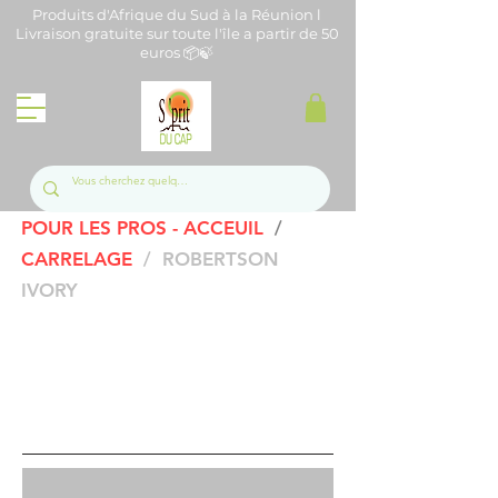
Produits d'Afrique du Sud à la Réunion l
Livraison gratuite sur toute l'île a partir de 50
euros 📦🍃
POUR LES PROS - ACCEUIL
/
C
ARRELAGE
/ ROBERTSON
IVORY