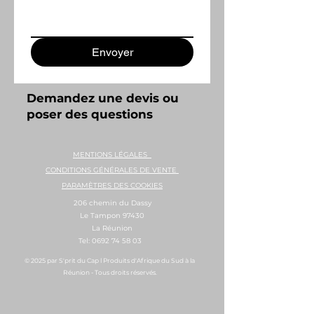
Envoyer
Demandez une devis ou
poser des questions
MENTIONS LÉGALES
CONDITIONS GÉNÉRALES DE VENTE
PARAMÈTRES DES COOKIES
206 chemin du Dassy
Le Tampon 97430
La Réunion
Tel:
0692 74 58 03
© 2025 par S'prit du Cap l Produits d'Afrique du Sud à la
Réunion - Tous droits réservés.