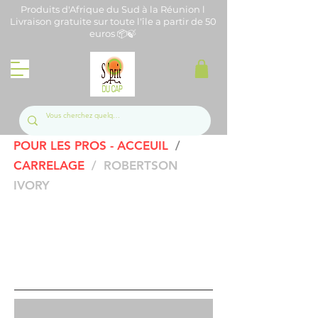
Produits d'Afrique du Sud à la Réunion l
Livraison gratuite sur toute l'île a partir de 50
euros 📦🍃
POUR LES PROS - ACCEUIL
/
C
ARRELAGE
/ ROBERTSON
IVORY