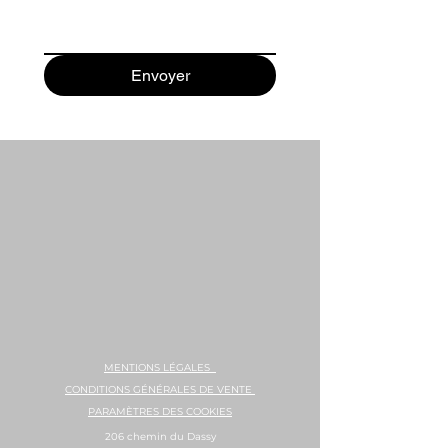
Envoyer
MENTIONS LÉGALES
CONDITIONS GÉNÉRALES DE VENTE
PARAMÈTRES DES COOKIES
206 chemin du Dassy