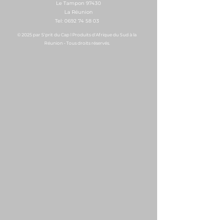
Le Tampon 97430
La Réunion
Tel:
0692 74 58 03
© 2025 par S'prit du Cap l Produits d'Afrique du Sud à la
Réunion - Tous droits réservés.