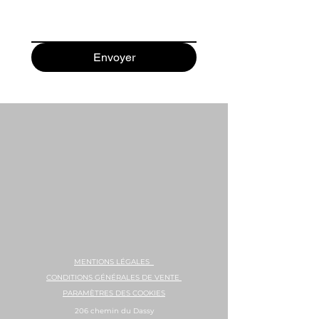
Envoyer
MENTIONS LÉGALES
CONDITIONS GÉNÉRALES DE VENTE
PARAMÈTRES DES COOKIES
206 chemin du Dassy