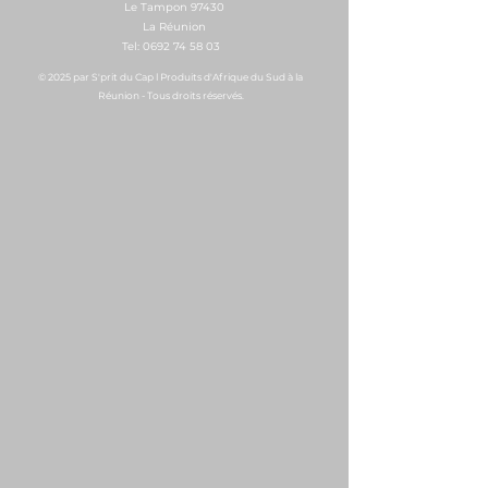
Le Tampon 97430
La Réunion
Tel:
0692 74 58 03
© 2025 par S'prit du Cap l Produits d'Afrique du Sud à la
Réunion - Tous droits réservés.