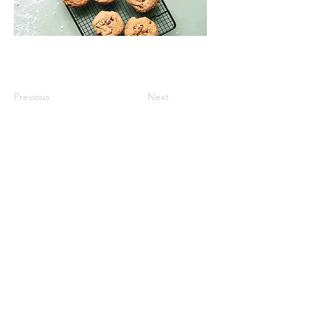
Previous
Next
MENTIONS LÉGALES
CONDITIONS GÉNÉRALES DE VENTE
PARAMÈTRES DES COOKIES
206 chemin du Dassy
Le Tampon 97430
La Réunion
Tel:
0692 74 58 03
© 2025 par S'prit du Cap l Produits d'Afrique du Sud à la
Réunion - Tous droits réservés.