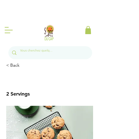
Produits d'Afrique du Sud à la Réunion l
Livraison gratuite sur toute l'île a partir de 50
euros 📦🍃
< Back
2 Servings