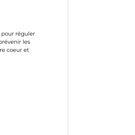
 pour réguler 
révenir les 
e coeur et 