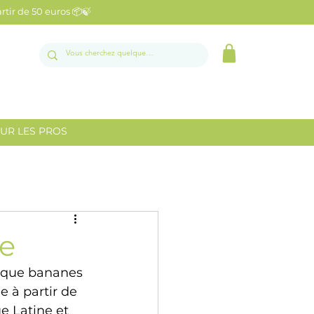
artir de 50 euros 📦🍃
UR LES PROS
ne
s que bananes 
 à partir de 
e Latine et 