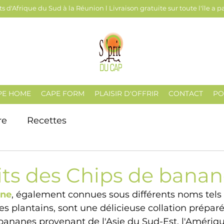
s d'Afrique du Sud à la Réunion l Livraison gratuite sur toute l'île a p
PE HOME
CAPE FORM
PLAISIR D'OFFRIR
CONTACT
PO
re
Recettes
its des Chips de bana
ane
, également connues sous différents noms tel
 plantains, sont une délicieuse collation préparée
bananes provenant de l'Asie du Sud-Est, l'Amériqu