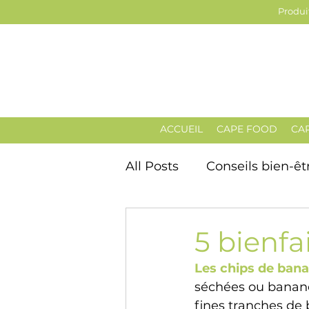
Produit
ACCUEIL
CAPE FOOD
CA
All Posts
Conseils bien-êt
5 bienfa
Les chips de ban
séchées ou bananes
fines tranches de 