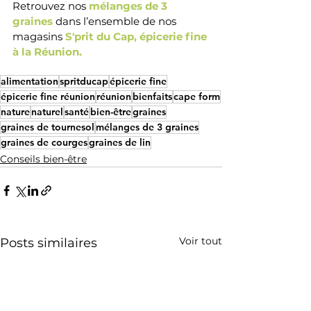
Retrouvez nos 
mélanges de 3 
graines 
dans l’ensemble de nos 
magasins 
S'prit du Cap, épicerie fine 
à la Réunion. 
alimentation
spritducap
épicerie fine
épicerie fine réunion
réunion
bienfaits
cape form
nature
naturel
santé
bien-être
graines
graines de tournesol
mélanges de 3 graines
graines de courges
graines de lin
Conseils bien-être
Voir tout
Posts similaires