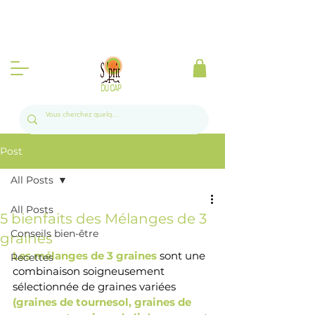
Produits d'Afrique du Sud à la Réunion l
Livraison gratuite sur toute l'île a partir de 50
euros 📦🍃
Post
All Posts
All Posts
5 bienfaits des Mélanges de 3
Conseils bien-être
graines
Les mélanges de 3 graines
sont une 
Recettes
combinaison soigneusement 
sélectionnée de graines variées
(graines de tournesol, graines de 