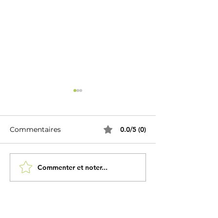
Commentaires
0.0/5 (0)
Commenter et noter...
5 bienfaits des Bombay
5 bienfaits des
Mix
Trail Mix