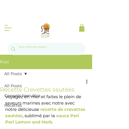
Produits d'Afrique du Sud à la Réunion l
Livraison gratuite sur toute l'île a partir de 50
euros 📦🍃
Post
All Posts
All Posts
Recette Crevettes sautées
Conseils bien-être
Voyagez en mer et faites le plein de 
saveurs marines avec notre avec
Recettes
notre délicieuse 
recette de crevettes 
sautées
, sublimé par la 
sauce Peri 
Peri Lemon and Herb
. 