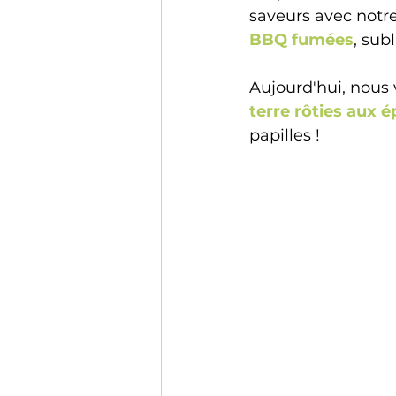
saveurs
avec
 notr
BBQ fumées
, sub
Aujourd'hui, nous 
terre rôties aux 
papilles ! 