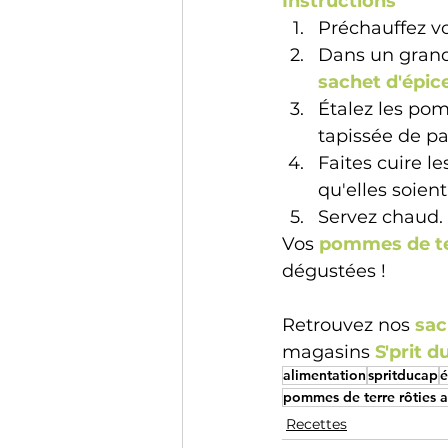
Instructions 
Préchauffez vo
Dans un grand
sachet d'épic
Étalez les po
tapissée de pap
Faites cuire l
qu'elles soient
Servez chaud.
Vos 
pommes de te
dégustées !   
Retrouvez nos 
sac
magasins 
S'prit d
alimentation
spritducap
é
pommes de terre rôties 
Recettes