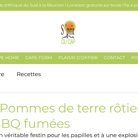
s d'Afrique du Sud à la Réunion l Livraison gratuite sur toute l'île a p
PE HOME
CAPE FORM
PLAISIR D'OFFRIR
CONTACT
PO
re
Recettes
 Pommes de terre rôtie
BBQ fumées
 véritable festin pour les papilles et à une explos