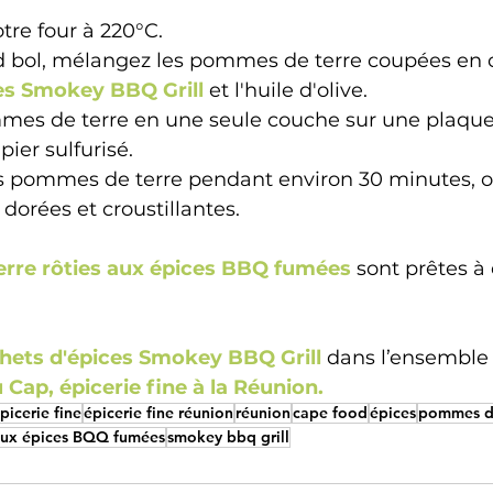
tre four à 220°C.
 bol, mélangez les pommes de terre coupées en c
es Smokey BBQ Grill 
et l'huile d'olive.
mmes de terre en une seule couche sur une plaque
ier sulfurisé.
es pommes de terre pendant environ 30 minutes, o
 dorées et croustillantes.
rre rôties aux épices BBQ fumées 
sont prêtes 
à 
hets d'épices Smokey BBQ Grill 
dans l’ensemble 
u Cap, épicerie fine à la Réunion. 
picerie fine
épicerie fine réunion
réunion
cape food
épices
pommes de
aux épices BQQ fumées
smokey bbq grill