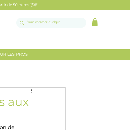
artir de 50 euros 📦🍃
UR LES PROS
s aux
ion de 