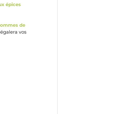
ux épices 
 pommes de 
égalera vos 