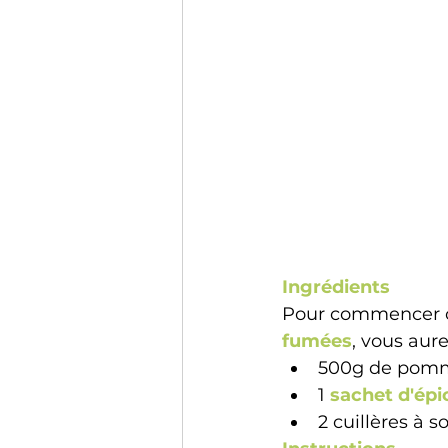
Ingrédients 
Pour commencer c
fumées
, vous aure
500g de pomm
1 
sachet d'épi
2 cuillères à s