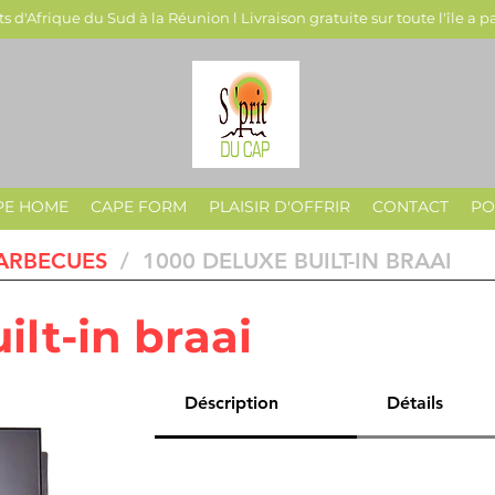
s d'Afrique du Sud à la Réunion l Livraison gratuite sur toute l'île a p
PE HOME
CAPE FORM
PLAISIR D'OFFRIR
CONTACT
PO
ARBECUES
/ 1000 DELUXE BUILT-IN BRAAI
ilt-in braai
Déscription
Détails