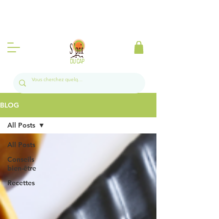
Produits d'Afrique du Sud à la Réunion l
Livraison gratuite sur toute l'île a partir de 50
euros 📦🍃
BLOG
All Posts
All Posts
Conseils
bien-être
Recettes