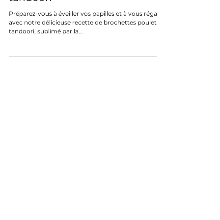
Recette Brochettes poulet
tandoori
Préparez-vous à éveiller vos papilles et à vous régaler
avec notre délicieuse recette de brochettes poulet
tandoori, sublimé par la...
MENTIONS LÉGALES
CONDITIONS GÉNÉRALES DE VENTE
PARAMÈTRES DES COOKIES
206 chemin du Dassy
Le Tampon 97430
La Réunion
Tel:
0692 74 58 03
© 2025 par S'prit du Cap l Produits d'Afrique du Sud à la
Réunion - Tous droits réservés.