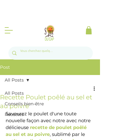
Produits d'Afrique du Sud à la Réunion l
Livraison gratuite sur toute l'île a partir de 50
euros 📦🍃
Post
All Posts
All Posts
Recette Poulet poêlé au sel et
Conseils bien-être
au poivre
Savourez le poulet d'une toute 
Recettes
nouvelle façon avec notre avec
 notre 
délicieuse 
recette de poulet poêlé 
au sel et au poivre
, sublimé par le 