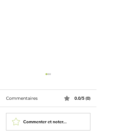
Commentaires
0.0/5 (0)
Commenter et noter...
Recette Saumon grillé
Recette Broch
au sel de l'Himalaya et
poulet tandoor