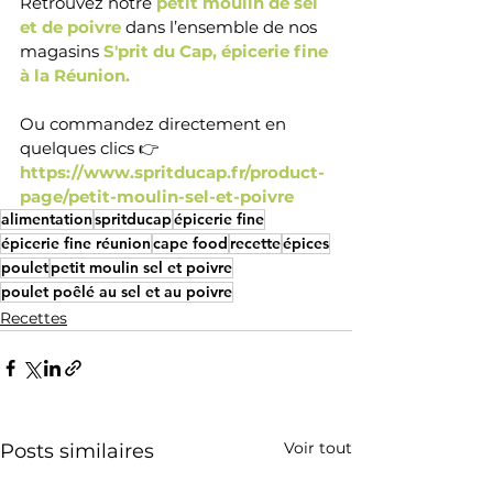
Retrouvez notre
 petit moulin de sel 
et de poivre
 dans l’ensemble de nos 
magasins 
S'prit du Cap, épicerie fine 
à la Réunion. 
Ou commandez directement en 
quelques clics 👉
https://www.spritducap.fr/product-
page/petit-moulin-sel-et-poivre
alimentation
spritducap
épicerie fine
épicerie fine réunion
cape food
recette
épices
poulet
petit moulin sel et poivre
poulet poêlé au sel et au poivre
Recettes
Voir tout
Posts similaires