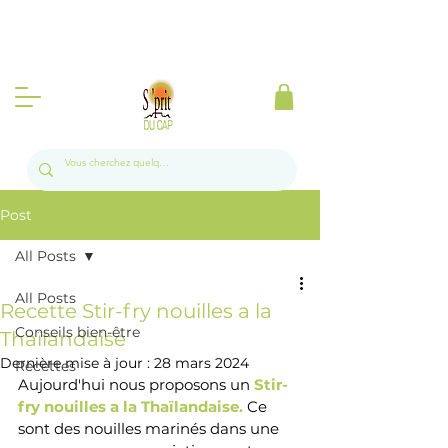
Produits d'Afrique du Sud à la Réunion l
Livraison gratuite sur toute l'île a partir de 50
euros 📦🍃
Post
All Posts
All Posts
Recette Stir-fry nouilles a la
Conseils bien-être
Thaïlandaise
Dernière mise à jour :
28 mars 2024
Recettes
Aujourd'hui nous proposons un 
Stir-
fry nouilles a la Thaïlandaise. 
Ce 
sont des nouilles marinés dans une 